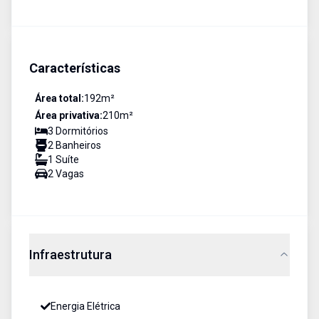
Características
Área total:
192
m²
Área privativa:
210
m²
3
Dormitório
s
2
Banheiro
s
1
Suíte
2
Vaga
s
Infraestrutura
Energia Elétrica