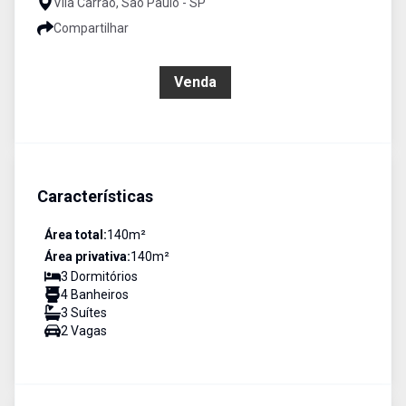
Vila Carrão, São Paulo - SP
Compartilhar
R$ 852.000,00
Venda
Características
Área total:
140
m²
Área privativa:
140
m²
3
Dormitório
s
4
Banheiro
s
3
Suíte
s
2
Vaga
s