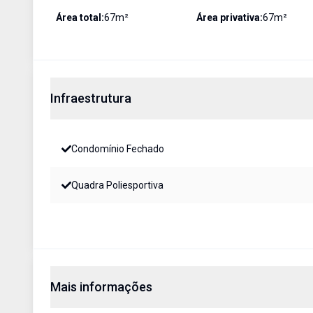
Área total:
67
m²
Área privativa:
67
m²
Infraestrutura
Condomínio Fechado
Quadra Poliesportiva
Mais informações