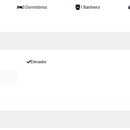
3
Dormitório
s
1
Banheiro
Elevador