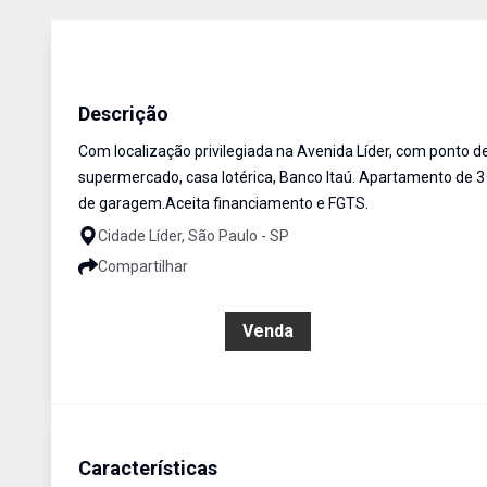
Apartamento
Venda
Cód:
AP1493
Descrição
Com localização privilegiada na Avenida Líder, com ponto d
supermercado, casa lotérica, Banco Itaú. Apartamento de 3
de garagem.Aceita financiamento e FGTS.
Cidade Líder, São Paulo - SP
Compartilhar
R$ 349.990,00
Venda
Características