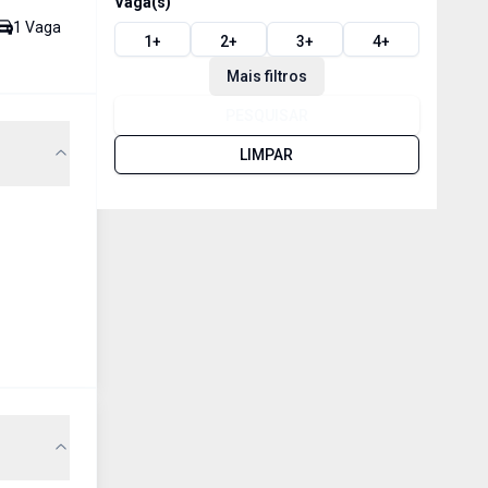
Vaga(s)
1
Vaga
1
+
2
+
3
+
4
+
Mais filtros
PESQUISAR
LIMPAR