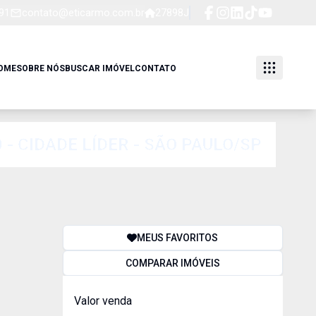
91
contato@eticarmo.com.br
27898J
OME
SOBRE NÓS
BUSCAR IMÓVEL
CONTATO
- CIDADE LÍDER - SÃO PAULO/SP
MEUS FAVORITOS
COMPARAR IMÓVEIS
Valor venda