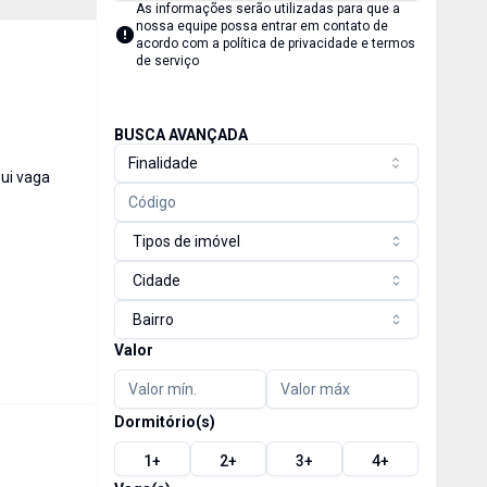
As informações serão utilizadas para que a
nossa equipe possa entrar em contato de
acordo com a
política de privacidade e termos
de serviço
BUSCA AVANÇADA
Finalidade
sui vaga
Tipos de imóvel
Cidade
Bairro
Valor
Dormitório(s)
1
+
2
+
3
+
4
+