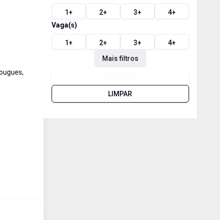
1
+
2
+
3
+
4
+
Vaga(s)
1
+
2
+
3
+
4
+
Mais filtros
çougues,
PESQUISAR
LIMPAR