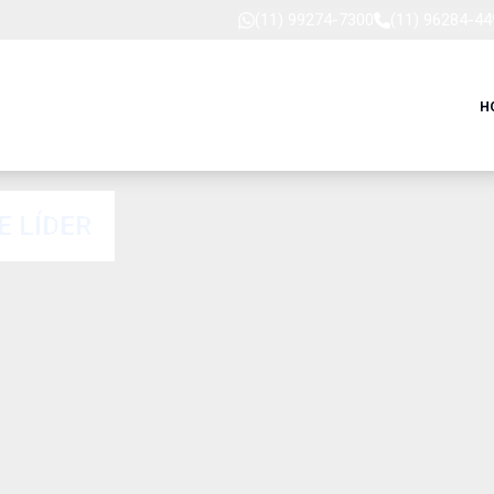
(11) 99274-7300
(11) 96284-44
H
E LÍDER