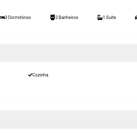
3
Dormitório
s
2
Banheiro
s
1
Suíte
Cozinha