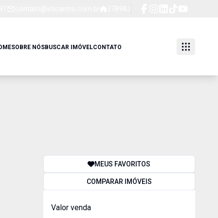
91
contato@eticarmo.com.br
27898J
OME
SOBRE NÓS
BUSCAR IMÓVEL
CONTATO
MEUS FAVORITOS
COMPARAR IMÓVEIS
Valor venda