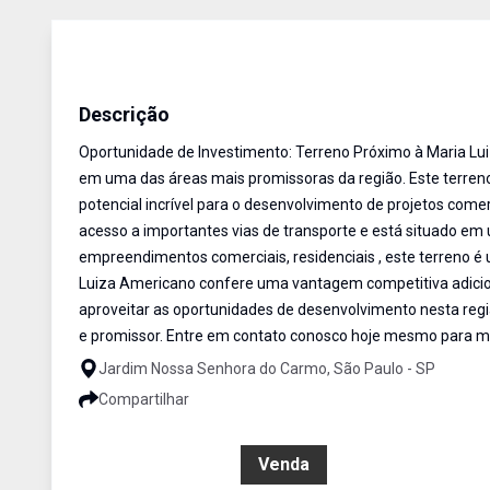
Terreno
Venda
Cód:
TE0072
Descrição
Oportunidade de Investimento: Terreno Próximo à Maria Lu
em uma das áreas mais promissoras da região. Este terren
potencial incrível para o desenvolvimento de projetos comerc
acesso a importantes vias de transporte e está situado em
empreendimentos comerciais, residenciais , este terreno é 
Luiza Americano confere uma vantagem competitiva adicion
aproveitar as oportunidades de desenvolvimento nesta reg
e promissor. Entre em contato conosco hoje mesmo para m
Jardim Nossa Senhora do Carmo, São Paulo - SP
Compartilhar
R$ 1.064.000,00
Venda