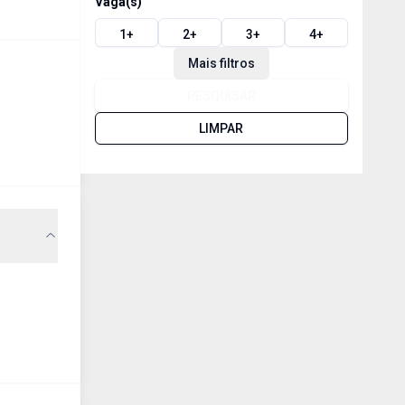
Vaga(s)
1
+
2
+
3
+
4
+
Mais filtros
PESQUISAR
LIMPAR