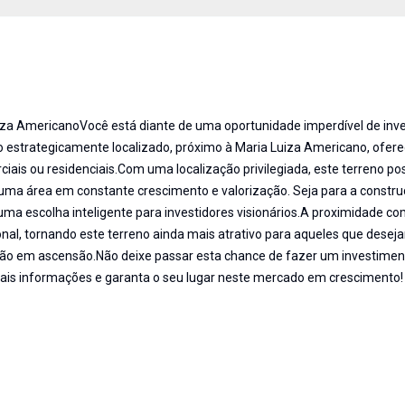
iza AmericanoVocê está diante de uma oportunidade imperdível de inv
o estrategicamente localizado, próximo à Maria Luiza Americano, ofer
iais ou residenciais.Com uma localização privilegiada, este terreno pos
 uma área em constante crescimento e valorização. Seja para a constr
uma escolha inteligente para investidores visionários.A proximidade co
al, tornando este terreno ainda mais atrativo para aqueles que desej
ião em ascensão.Não deixe passar esta chance de fazer um investiment
ais informações e garanta o seu lugar neste mercado em crescimento!