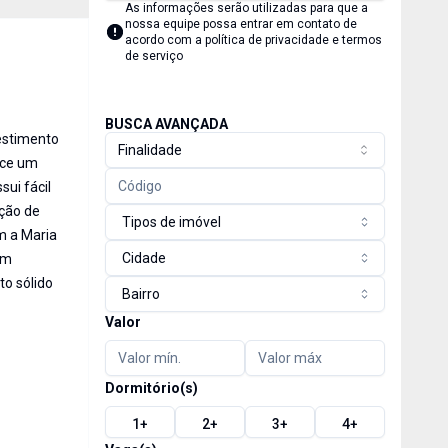
As informações serão utilizadas para que a
nossa equipe possa entrar em contato de
acordo com a
política de privacidade e termos
de serviço
BUSCA AVANÇADA
estimento
Finalidade
ece um
sui fácil
ução de
Tipos de imóvel
m a Maria
Cidade
am
o sólido
Bairro
Valor
Dormitório(s)
1
+
2
+
3
+
4
+