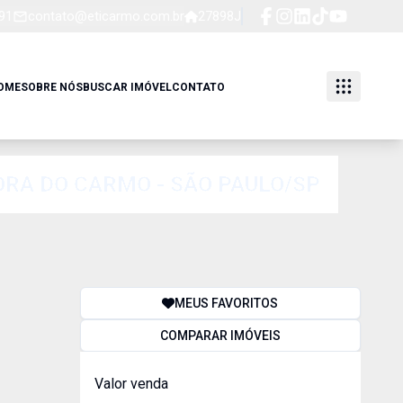
91
contato@eticarmo.com.br
27898J
OME
SOBRE NÓS
BUSCAR IMÓVEL
CONTATO
HORA DO CARMO - SÃO PAULO/SP
MEUS FAVORITOS
COMPARAR IMÓVEIS
Valor venda