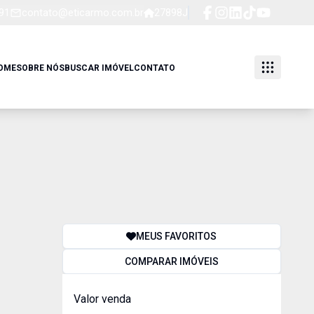
91
contato@eticarmo.com.br
27898J
OME
SOBRE NÓS
BUSCAR IMÓVEL
CONTATO
MEUS FAVORITOS
COMPARAR IMÓVEIS
Valor venda