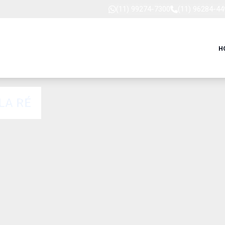
(11) 99274-7300
(11) 96284-44
H
LA RÉ