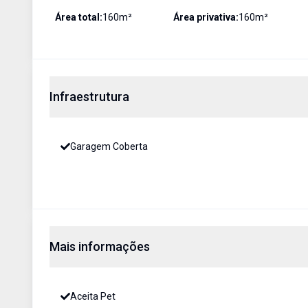
Área total:
160
m²
Área privativa:
160
m²
Infraestrutura
Garagem Coberta
Mais informações
Aceita Pet