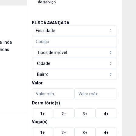
de serviço
BUSCA AVANÇADA
Finalidade
 linda
nidas
Tipos de imóvel
Cidade
Bairro
Valor
Dormitório(s)
1
+
2
+
3
+
4
+
Vaga(s)
1
+
2
+
3
+
4
+