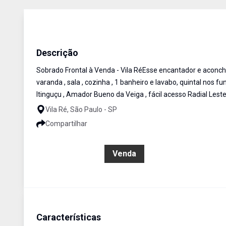
Sobrado
Venda
Cód:
SO1950
Descrição
Sobrado Frontal à Venda - Vila RéEsse encantador e aconc
varanda , sala , cozinha , 1 banheiro e lavabo, quintal nos
Itinguçu , Amador Bueno da Veiga , fácil acesso Radial Leste
Vila Ré, São Paulo - SP
Compartilhar
R$ 480.000,00
Venda
Características