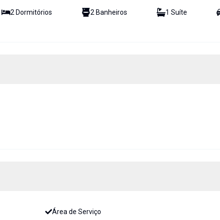
2
Dormitório
s
2
Banheiro
s
1
Suíte
Área de Serviço