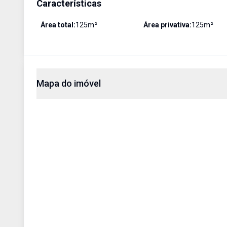
Características
Área total:
125
m²
Área privativa:
125
m²
Mapa do imóvel