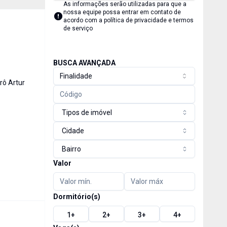
As informações serão utilizadas para que a
nossa equipe possa entrar em contato de
acordo com a
política de privacidade e termos
de serviço
BUSCA AVANÇADA
s
Finalidade
rô Artur
Tipos de imóvel
Cidade
Bairro
Valor
Dormitório(s)
1
+
2
+
3
+
4
+