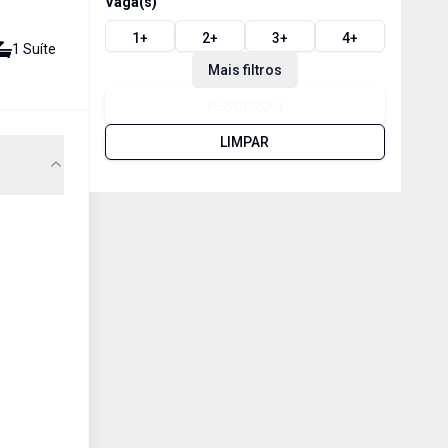
Vaga(s)
1
+
2
+
3
+
4
+
1
Suíte
Mais filtros
PESQUISAR
LIMPAR