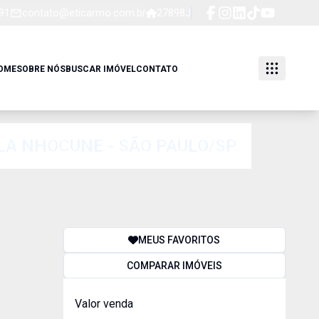
91
contato@eticarmo.com.br
27898J
OME
SOBRE NÓS
BUSCAR IMÓVEL
CONTATO
ILA NHOCUNE - SÃO PAULO/SP
MEUS FAVORITOS
COMPARAR IMÓVEIS
Valor venda