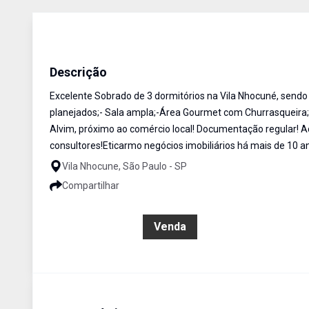
Sobrado
Venda
Cód:
SO0944
Descrição
Excelente Sobrado de 3 dormitórios na Vila Nhocuné, send
planejados;- Sala ampla;-Área Gourmet com Churrasqueira;
Alvim, próximo ao comércio local! Documentação regular! 
consultores!Eticarmo negócios imobiliários há mais de 10 a
Vila Nhocune, São Paulo - SP
Compartilhar
R$ 750.000,00
Venda