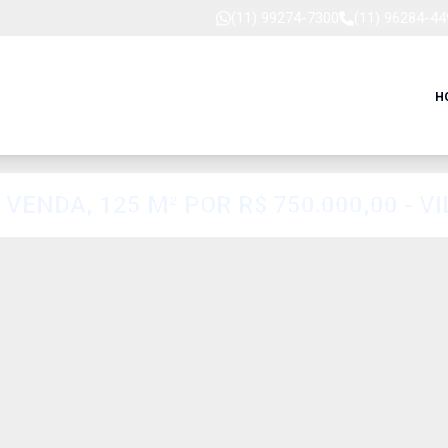
(11) 99274-7300
(11) 96284-44
H
ENDA, 125 M² POR R$ 750.000,00 - V