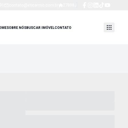
91
contato@eticarmo.com.br
27898J
OME
SOBRE NÓS
BUSCAR IMÓVEL
CONTATO