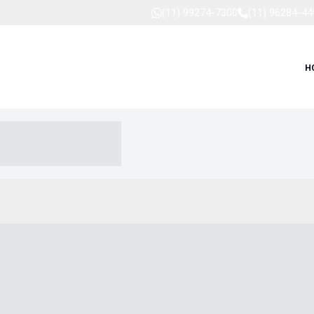
(11) 99274-7300
(11) 96284-44
H
-- ----- --- ------