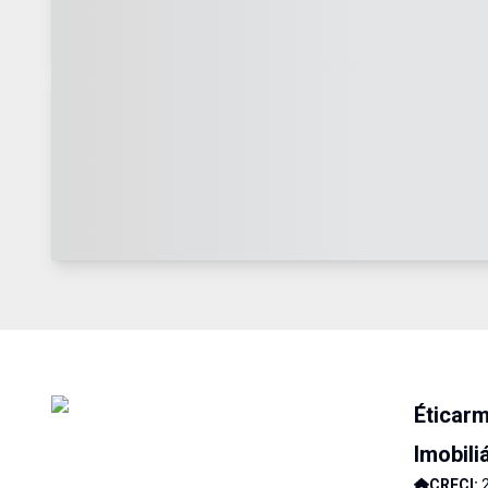
Éticar
Imobili
CRECI: