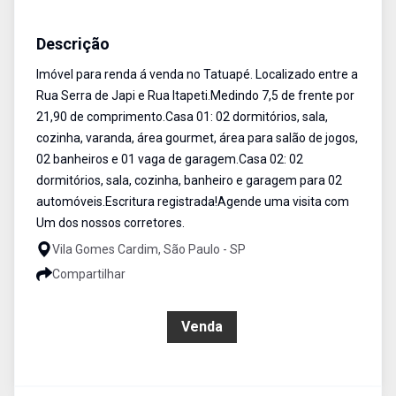
Sobrado
Venda
Cód:
SO1929
Descrição
Imóvel para renda á venda no Tatuapé. Localizado entre a
Rua Serra de Japi e Rua Itapeti.Medindo 7,5 de frente por
21,90 de comprimento.Casa 01: 02 dormitórios, sala,
cozinha, varanda, área gourmet, área para salão de jogos,
02 banheiros e 01 vaga de garagem.Casa 02: 02
dormitórios, sala, cozinha, banheiro e garagem para 02
automóveis.Escritura registrada!Agende uma visita com
Um dos nossos corretores.
Vila Gomes Cardim, São Paulo - SP
Compartilhar
R$ 1.700.000,00
Venda