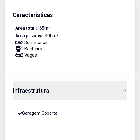
Características
Área total:
165
m²
Área privativa:
400
m²
2
Dormitório
s
1
Banheiro
2
Vaga
s
Infraestrutura
Garagem Coberta