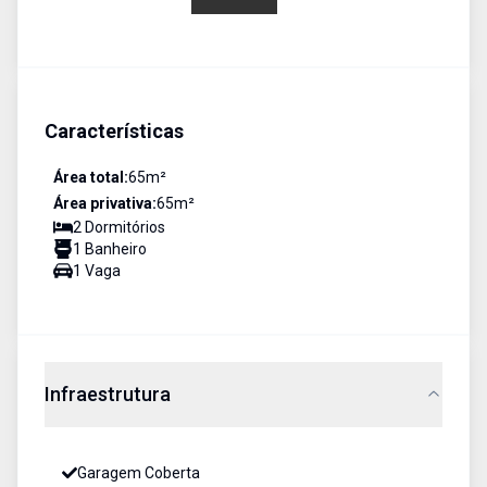
Características
Área total:
65
m²
Área privativa:
65
m²
2
Dormitório
s
1
Banheiro
1
Vaga
Infraestrutura
Garagem Coberta