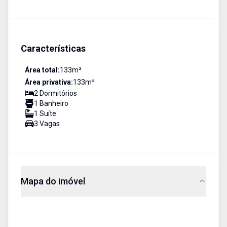
Características
Área total:
133
m²
Área privativa:
133
m²
2
Dormitório
s
1
Banheiro
1
Suíte
3
Vaga
s
Mapa do imóvel