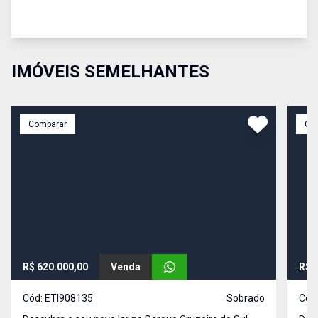
IMÓVEIS SEMELHANTES
Comparar
Co
R$ 620.000,00
Venda
R$ 
Cód:
ETI908135
Sobrado
Cód