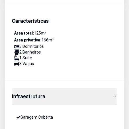
Características
Área total:
125
m²
Área privativa:
166
m²
3
Dormitório
s
2
Banheiro
s
1
Suíte
3
Vaga
s
Infraestrutura
Garagem Coberta