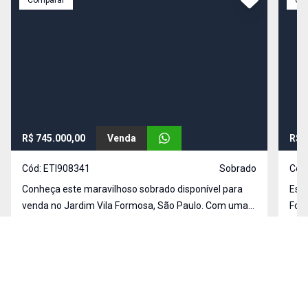
Comparar
Co
R$ 745.000,00
Venda
R$ 
Cód:
ETI908341
Sobrado
Cód
Conheça este maravilhoso sobrado disponível para
Esta
venda no Jardim Vila Formosa, São Paulo. Com uma
Form
área total de 150 m², este imóvel conta com 3
prop
dormitórios, sendo 1 suíte, e 3 banheiros,
Jardim Vila Formosa, São Paulo - SP
Com
Jard
proporcionando conforto para toda a família. Com 2
vagas de garagem,
150
m²
3
3
1
2
222
MEUS FAVORITOS