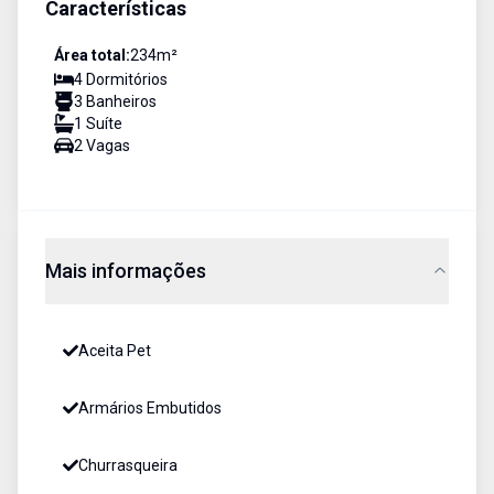
Características
Área total:
234
m²
4
Dormitório
s
3
Banheiro
s
1
Suíte
2
Vaga
s
Mais informações
Aceita Pet
Armários Embutidos
Churrasqueira