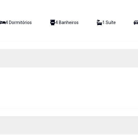
4
Dormitório
s
4
Banheiro
s
1
Suíte