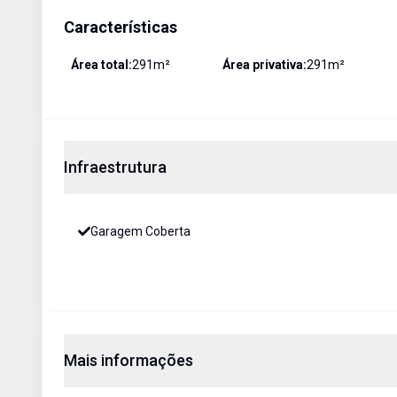
Características
Área total:
291
m²
Área privativa:
291
m²
Infraestrutura
Garagem Coberta
Mais informações