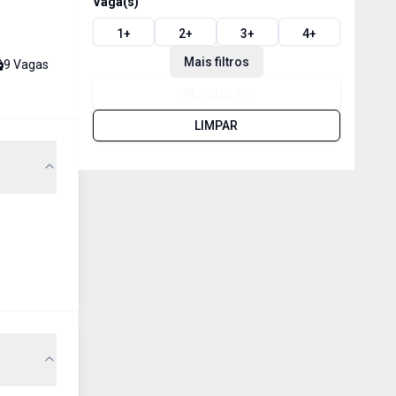
Vaga(s)
1
+
2
+
3
+
4
+
Mais filtros
9
Vaga
s
PESQUISAR
LIMPAR