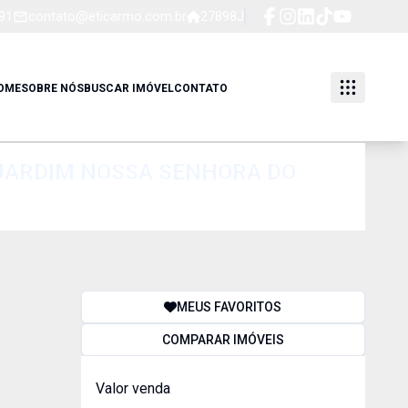
91
contato@eticarmo.com.br
27898J
OME
SOBRE NÓS
BUSCAR IMÓVEL
CONTATO
- JARDIM NOSSA SENHORA DO
MEUS FAVORITOS
COMPARAR IMÓVEIS
Valor venda