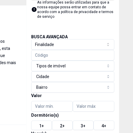
As informações serão utilizadas para que a
nossa equipe possa entrar em contato de
acordo com a
política de privacidade e termos
de serviço
BUSCA AVANÇADA
tos
Finalidade
, esta
que
rdes mais
Tipos de imóvel
Cidade
Bairro
Valor
Dormitório(s)
1
+
2
+
3
+
4
+