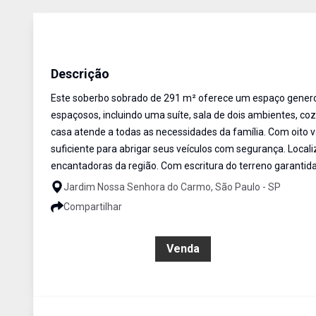
Sobrado
Venda
Cód:
SO1727
Descrição
Este soberbo sobrado de 291 m² oferece um espaço generos
espaçosos, incluindo uma suíte, sala de dois ambientes, co
casa atende a todas as necessidades da família. Com oito
suficiente para abrigar seus veículos com segurança. Loca
encantadoras da região. Com escritura do terreno garantida
Jardim Nossa Senhora do Carmo, São Paulo - SP
Compartilhar
R$ 1.361.000,00
Venda