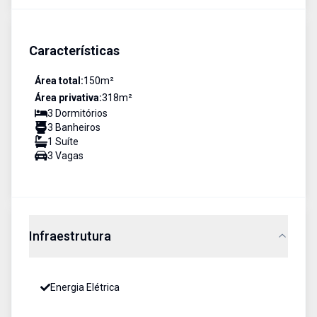
Características
Área total:
150
m²
Área privativa:
318
m²
3
Dormitório
s
3
Banheiro
s
1
Suíte
3
Vaga
s
Infraestrutura
Energia Elétrica