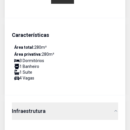
Características
Área total:
280
m²
Área privativa:
280
m²
3
Dormitório
s
1
Banheiro
1
Suíte
4
Vaga
s
Infraestrutura