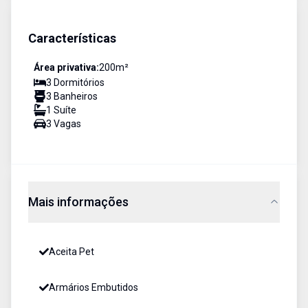
Características
Área privativa:
200
m²
3
Dormitório
s
3
Banheiro
s
1
Suíte
3
Vaga
s
Mais informações
Aceita Pet
Armários Embutidos