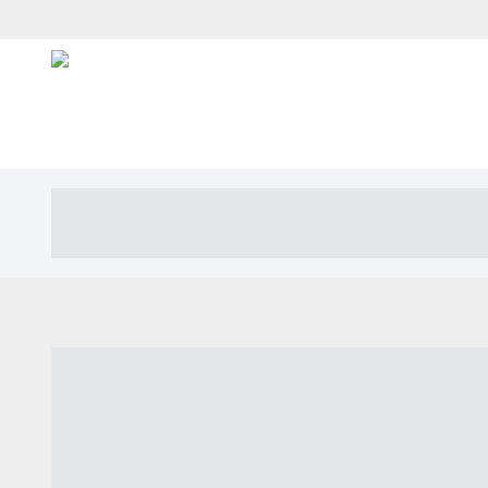
----- ----- -- ------ ---- ---- -- ----- ---