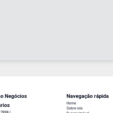
mo Negócios
Navegação rápida
Home
ários
Sobre nós
27898J