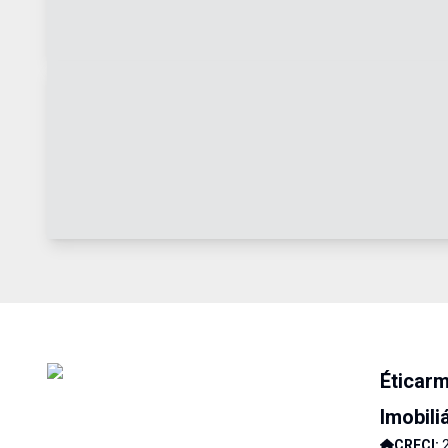
Éticar
Imobili
CRECI: