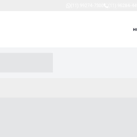
(11) 99274-7300
(11) 96284-44
H
-- ----- --- ------