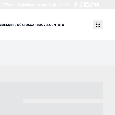
91
contato@eticarmo.com.br
27898J
OME
SOBRE NÓS
BUSCAR IMÓVEL
CONTATO