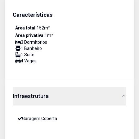
Características
Área total:
152
m²
Área privativa:
1
m²
3
Dormitório
s
1
Banheiro
1
Suíte
4
Vaga
s
Infraestrutura
Garagem Coberta