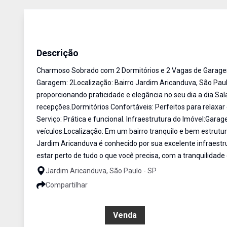
Sobrado
Venda
Cód:
SO1862
Descrição
Charmoso Sobrado com 2 Dormitórios e 2 Vagas de Garagem
Garagem: 2Localização: Bairro Jardim Aricanduva, São Pau
proporcionando praticidade e elegância no seu dia a dia.S
recepções.Dormitórios Confortáveis: Perfeitos para relax
Serviço: Prática e funcional. Infraestrutura do Imóvel:Gar
veículos.Localização: Em um bairro tranquilo e bem estrutur
Jardim Aricanduva é conhecido por sua excelente infraestrut
estar perto de tudo o que você precisa, com a tranquilidade 
Jardim Aricanduva, São Paulo - SP
Compartilhar
R$ 750.000,00
Venda