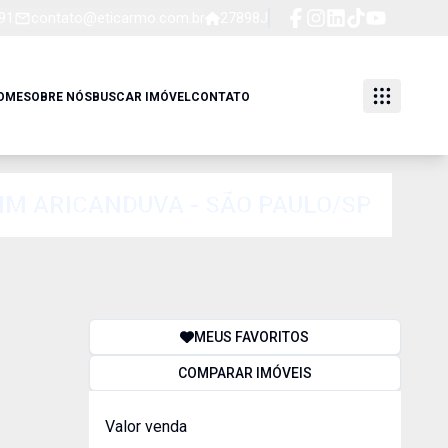
91
contato@eticarmo.com.br
27898J
OME
SOBRE NÓS
BUSCAR IMÓVEL
CONTATO
DIM ARICANDUVA - SÃO PAULO/SP
MEUS FAVORITOS
COMPARAR IMÓVEIS
Valor venda