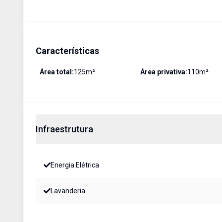
Características
Área total:
125
m²
Área privativa:
110
m²
Infraestrutura
Energia Elétrica
Lavanderia