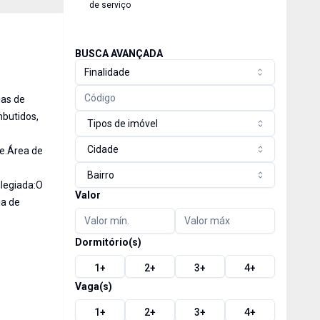
de serviço
BUSCA AVANÇADA
Finalidade
gas de
mbutidos,
Tipos de imóvel
Cidade
e.Área de
Bairro
ilegiada:O
Valor
ia de
Dormitório(s)
1
+
2
+
3
+
4
+
Vaga(s)
1
+
2
+
3
+
4
+