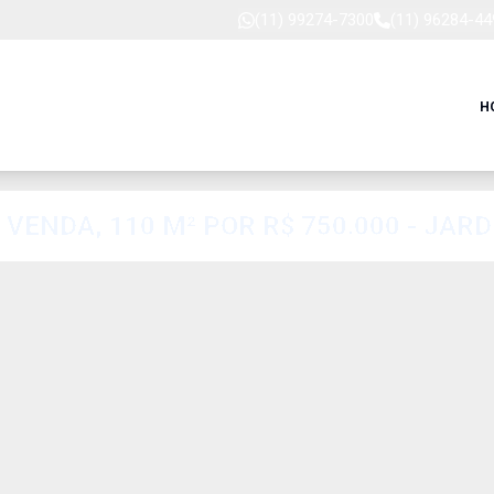
(11) 99274-7300
(11) 96284-44
H
VENDA, 110 M² POR R$ 750.000 - JAR