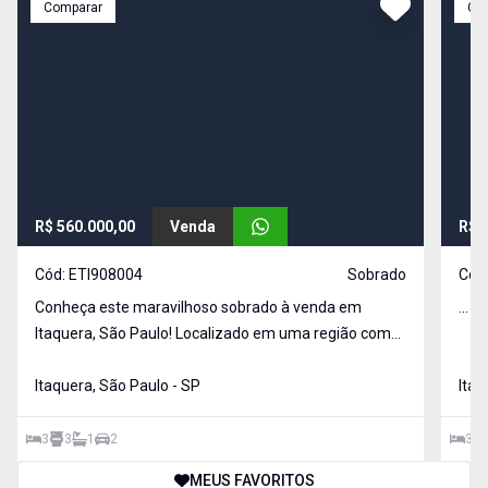
Comparar
Co
R$ 560.000,00
Venda
R$ 
Cód:
ETI908004
Sobrado
Cód
Conheça este maravilhoso sobrado à venda em
...
Itaquera, São Paulo! Localizado em uma região com
grande potencial de valorização, o imóvel oferece um
esp
Itaquera, São Paulo - SP
Itaq
3
3
1
2
3
MEUS FAVORITOS