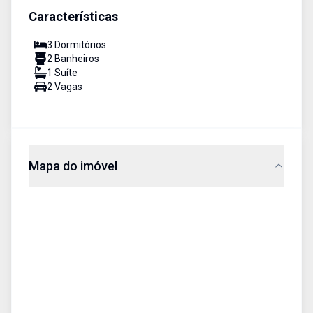
Características
3
Dormitório
s
2
Banheiro
s
1
Suíte
2
Vaga
s
Mapa do imóvel