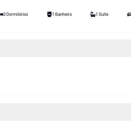
3
Dormitório
s
1
Banheiro
1
Suíte