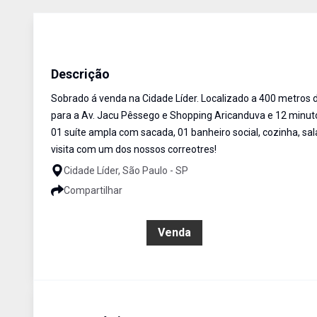
Sobrado
Venda
Cód:
SO1270
Descrição
Sobrado á venda na Cidade Líder. Localizado a 400 metros 
para a Av. Jacu Pêssego e Shopping Aricanduva e 12 minuto
01 suíte ampla com sacada, 01 banheiro social, cozinha, s
visita com um dos nossos correotres!
Cidade Líder, São Paulo - SP
Compartilhar
R$ 550.000,00
Venda