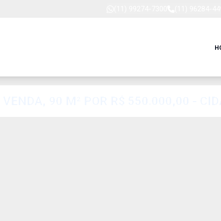
(11) 99274-7300
(11) 96284-44
H
ENDA, 90 M² POR R$ 550.000,00 - CID