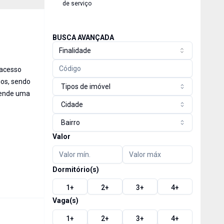
de serviço
BUSCA AVANÇADA
Finalidade
 acesso
ios, sendo
Tipos de imóvel
Agende uma
Cidade
Bairro
Valor
Dormitório(s)
1
+
2
+
3
+
4
+
Vaga(s)
1
+
2
+
3
+
4
+