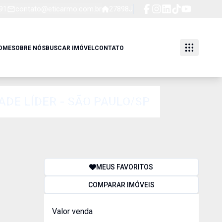
91
contato@eticarmo.com.br
27898J
OME
SOBRE NÓS
BUSCAR IMÓVEL
CONTATO
ADE LÍDER - SÃO PAULO/SP
MEUS FAVORITOS
COMPARAR IMÓVEIS
Valor venda