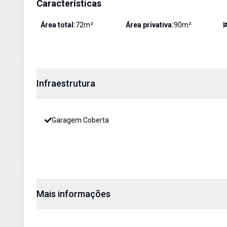
Características
Área total:
72
m²
Área privativa:
90
m²
Infraestrutura
Garagem Coberta
Mais informações