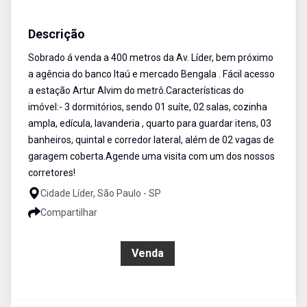
Sobrado
Venda
Cód:
SO1252
Descrição
Sobrado á venda a 400 metros da Av. Líder, bem próximo
a agência do banco Itaú e mercado Bengala . Fácil acesso
a estação Artur Alvim do metrô.Características do
imóvel:- 3 dormitórios, sendo 01 suíte, 02 salas, cozinha
ampla, edícula, lavanderia , quarto para guardar itens, 03
banheiros, quintal e corredor lateral, além de 02 vagas de
garagem coberta.Agende uma visita com um dos nossos
corretores!
Cidade Líder, São Paulo - SP
Compartilhar
R$ 667.000,00
Venda