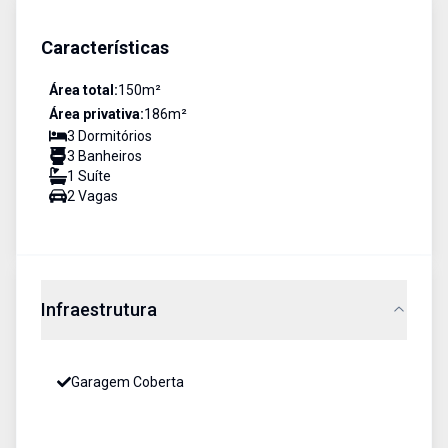
Características
Área total:
150
m²
Área privativa:
186
m²
3
Dormitório
s
3
Banheiro
s
1
Suíte
2
Vaga
s
Infraestrutura
Garagem Coberta