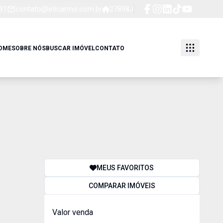
91
contato@eticarmo.com.br
27898J
OME
SOBRE NÓS
BUSCAR IMÓVEL
CONTATO
MEUS FAVORITOS
COMPARAR IMÓVEIS
Valor venda