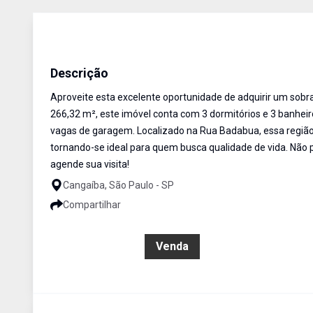
Sobrado
Venda
Cód:
ETI908016
Descrição
Aproveite esta excelente oportunidade de adquirir um sob
266,32 m², este imóvel conta com 3 dormitórios e 3 banheir
vagas de garagem. Localizado na Rua Badabua, essa região 
tornando-se ideal para quem busca qualidade de vida. Não
agende sua visita!
Cangaíba, São Paulo - SP
Compartilhar
R$ 890.000,00
Venda