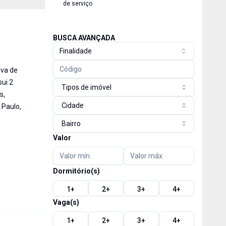
de serviço
BUSCA AVANÇADA
Finalidade
iva de
sui 2
Tipos de imóvel
s,
Cidade
 Paulo,
Bairro
Valor
Dormitório(s)
1
+
2
+
3
+
4
+
Vaga(s)
1
+
2
+
3
+
4
+