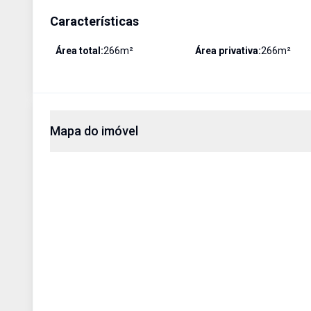
Características
Área total:
266
m²
Área privativa:
266
m²
Mapa do imóvel