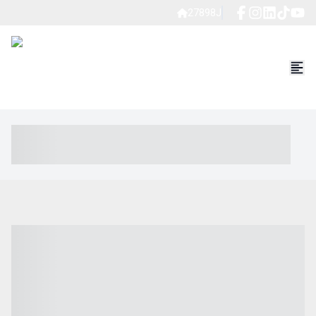
27898J
----- ----- -- ------ ---- ---- -- ----- ----- ----- --- ------