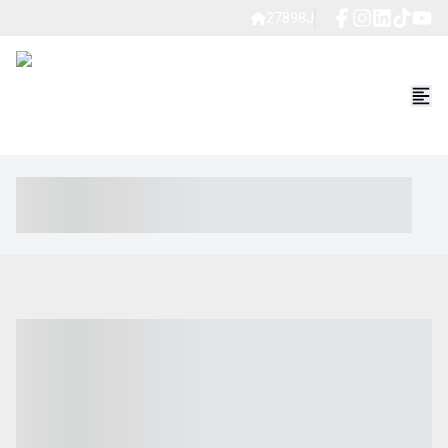
27898J
----- ----- -- ------ ---- ---- -- ----- ----- ----- --- ------