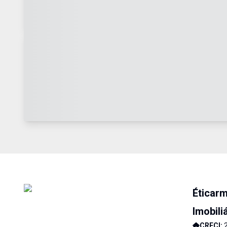
Éticar
Imobili
CRECI: