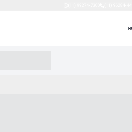
(11) 99274-7300
(11) 96284-44
H
-- ----- --- ------