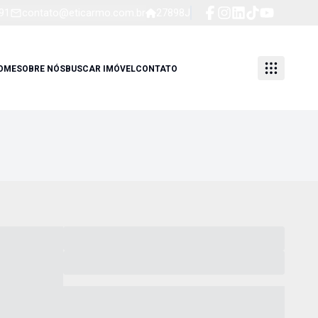
91
contato@eticarmo.com.br
27898J
OME
SOBRE NÓS
BUSCAR IMÓVEL
CONTATO