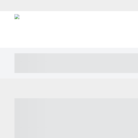
----- ----- -- ------ ---- ---- -- ----- ---