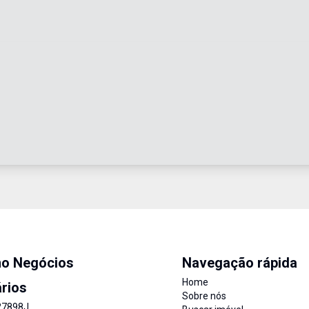
mo Negócios
Navegação rápida
Home
ários
Sobre nós
27898J