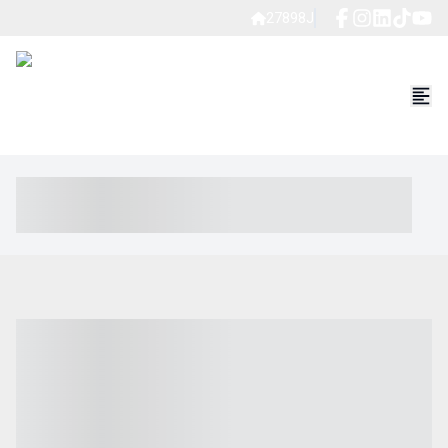
27898J
----- ----- -- ------ ---- ---- -- ----- ----- ----- --- ------