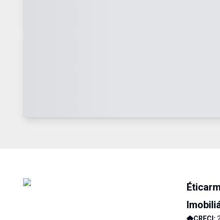
Éticar
Imobili
CRECI: