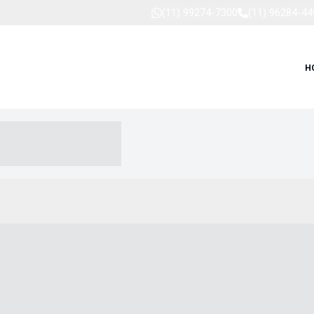
(11) 99274-7300
(11) 96284-44
H
-- ----- --- ------