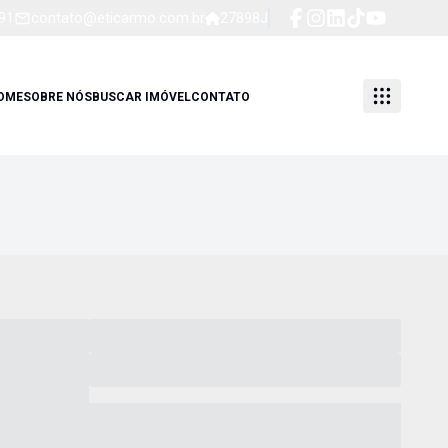
91
contato@eticarmo.com.br
27898J
OME
SOBRE NÓS
BUSCAR IMÓVEL
CONTATO