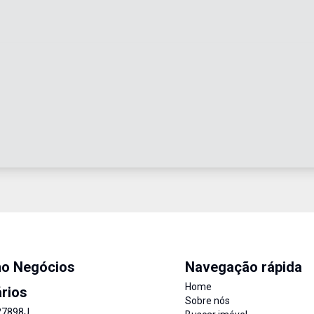
mo Negócios
Navegação rápida
Home
ários
Sobre nós
27898J