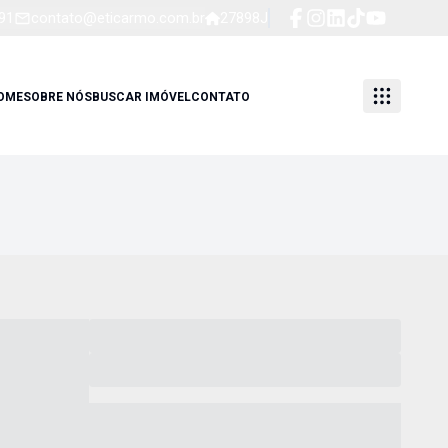
91
contato@eticarmo.com.br
27898J
OME
SOBRE NÓS
BUSCAR IMÓVEL
CONTATO