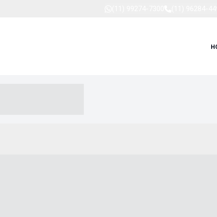
(11) 99274-7300
(11) 96284-44
H
-- ----- --- ------