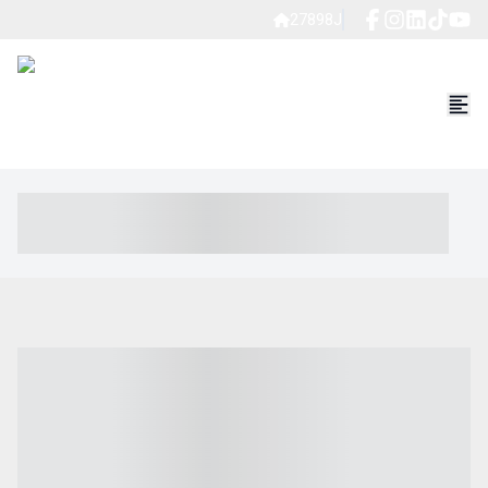
27898J
----- ----- -- ------ ---- ---- -- ----- ----- ----- --- ------