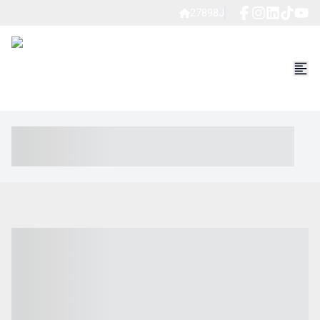
27898J
----- ----- -- ------ ---- ---- -- ----- ----- ----- --- ------