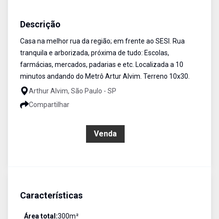
Casa
Venda
Cód:
CA0748
Descrição
Casa na melhor rua da região; em frente ao SESI. Rua
tranquila e arborizada, próxima de tudo: Escolas,
farmácias, mercados, padarias e etc. Localizada a 10
minutos andando do Metrô Artur Alvim. Terreno 10x30.
Arthur Alvim, São Paulo - SP
Compartilhar
R$ 500.000,00
Venda
Características
Área total:
300
m²