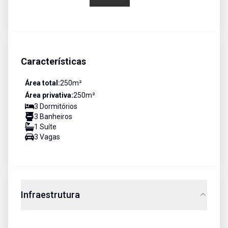
Características
Área total:
250
m²
Área privativa:
250
m²
3
Dormitório
s
3
Banheiro
s
1
Suíte
3
Vaga
s
Infraestrutura