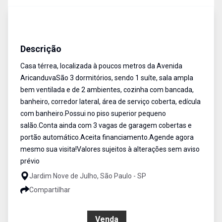
Casa
Venda
Cód:
CA0578
Descrição
Casa térrea, localizada à poucos metros da Avenida
AricanduvaSão 3 dormitórios, sendo 1 suíte, sala ampla
bem ventilada e de 2 ambientes, cozinha com bancada,
banheiro, corredor lateral, área de serviço coberta, edícula
com banheiro.Possui no piso superior pequeno
salão.Conta ainda com 3 vagas de garagem cobertas e
portão automático.Aceita financiamento.Agende agora
mesmo sua visita!Valores sujeitos à alterações sem aviso
prévio
Jardim Nove de Julho, São Paulo - SP
Compartilhar
R$ 695.000,00
Venda