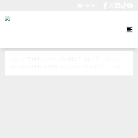
27898J
CASA TÉRREA COM 3 DORMITÓRIOS E 3 VAGAS
DE GARAGEM À VENDA, 250 M² POR R$ 530.000 -
JARDIM NOVE DE JULHO - SÃO PAULO/SP