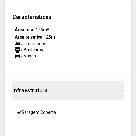
Características
Área total:
125
m²
Área privativa:
125
m²
2
Dormitório
s
2
Banheiro
s
2
Vaga
s
Infraestrutura
Garagem Coberta