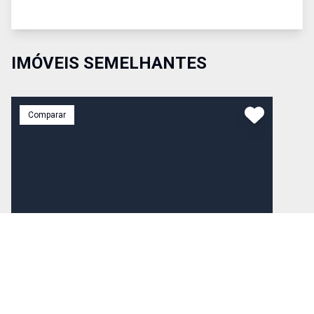
IMÓVEIS SEMELHANTES
Comparar
R$ 1.350.000,00
Venda
Cód:
CA0521
Casa
Excelente terreno plano muito bem localizado na Av