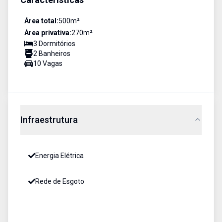
Área total:
500
m²
Área privativa:
270
m²
3
Dormitório
s
2
Banheiro
s
10
Vaga
s
Infraestrutura
Energia Elétrica
Rede de Esgoto