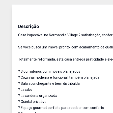
Casa em Condomínio
Venda
Cód:
ETI908335
Descrição
Casa impecável no Normandie Village ? sofisticação, confo
Se você busca um imóvel pronto, com acabamento de qualid
Totalmente reformada, esta casa entrega praticidade e el
? 3 dormitórios com móveis planejados
? Cozinha moderna e funcional, também planejada
? Sala aconchegante e bem distribuída
? Lavabo
? Lavanderia organizada
? Quintal privativo
? Espaço gourmet perfeito para receber com conforto