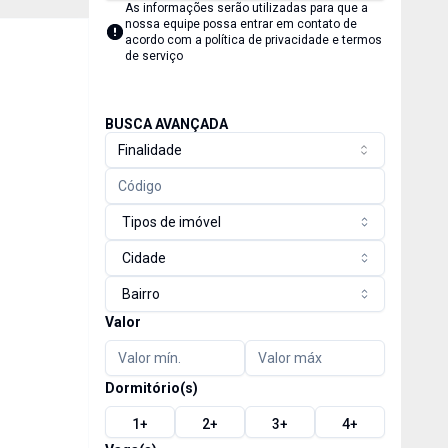
As informações serão utilizadas para que a
nossa equipe possa entrar em contato de
acordo com a
política de privacidade e termos
de serviço
BUSCA AVANÇADA
Finalidade
Tipos de imóvel
Cidade
Bairro
Valor
Dormitório(s)
1
+
2
+
3
+
4
+