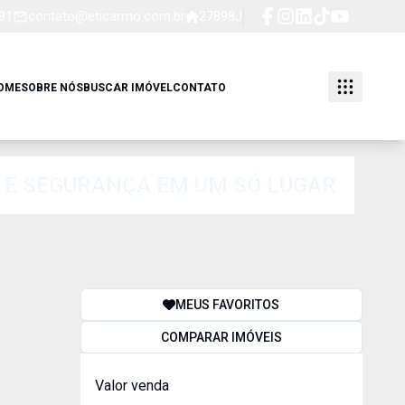
91
contato@eticarmo.com.br
27898J
OME
SOBRE NÓS
BUSCAR IMÓVEL
CONTATO
 E SEGURANÇA EM UM SÓ LUGAR
MEUS FAVORITOS
COMPARAR IMÓVEIS
Valor venda