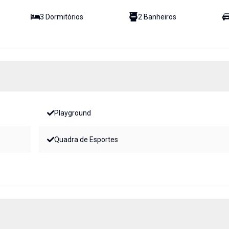
3
Dormitório
s
2
Banheiro
s
Playground
Quadra de Esportes