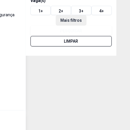
Vaga(s)
1
+
2
+
3
+
4
+
egurança
Mais filtros
PESQUISAR
LIMPAR