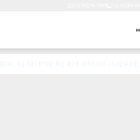
(11) 99274-7300
(11) 96284-44
H
A, 92 M² POR R$ 498.000,00 - CIDAD