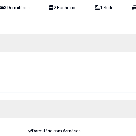
3
Dormitório
s
2
Banheiro
s
1
Suíte
Dormitório com Armários