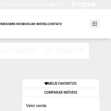
91
contato@eticarmo.com.br
27898J
OME
SOBRE NÓS
BUSCAR IMÓVEL
CONTATO
E SÃO MATEUS - SÃO PAULO/SP
MEUS FAVORITOS
COMPARAR IMÓVEIS
Valor venda