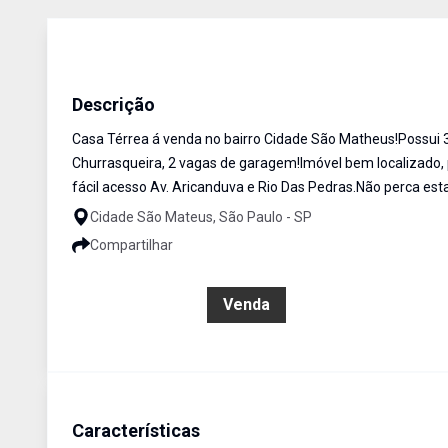
Casa
Venda
Cód:
CA0716
Descrição
Casa Térrea á venda no bairro Cidade São Matheus!Possui 3 
Churrasqueira, 2 vagas de garagem!Imóvel bem localizado, p
fácil acesso Av. Aricanduva e Rio Das Pedras.Não perca es
Cidade São Mateus, São Paulo - SP
Compartilhar
R$ 498.000,00
Venda
Características