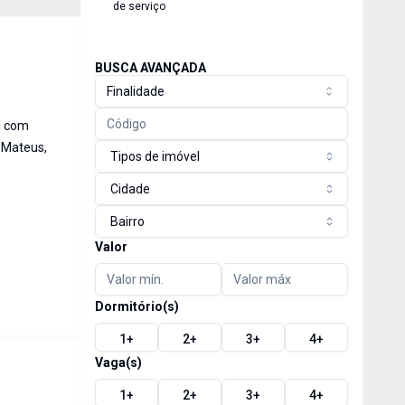
de serviço
BUSCA AVANÇADA
Finalidade
l com
o Mateus,
Tipos de imóvel
Cidade
Bairro
Valor
Dormitório(s)
1
+
2
+
3
+
4
+
Vaga(s)
1
+
2
+
3
+
4
+