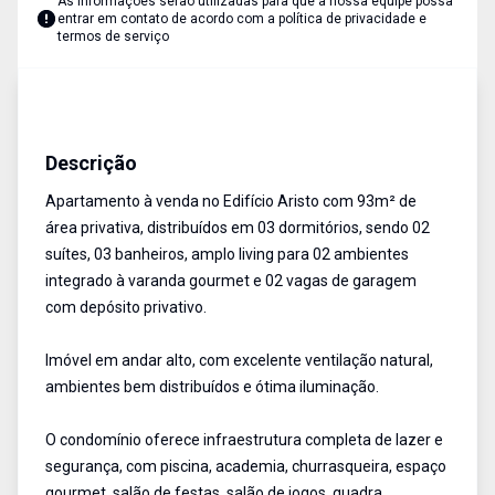
As informações serão utilizadas para que a nossa equipe possa
entrar em contato de acordo com a
política de privacidade e
termos de serviço
Apartamento
Venda
Cód:
ETI908361
Descrição
Apartamento à venda no Edifício Aristo com 93m² de
área privativa, distribuídos em 03 dormitórios, sendo 02
suítes, 03 banheiros, amplo living para 02 ambientes
integrado à varanda gourmet e 02 vagas de garagem
com depósito privativo.
Imóvel em andar alto, com excelente ventilação natural,
ambientes bem distribuídos e ótima iluminação.
O condomínio oferece infraestrutura completa de lazer e
segurança, com piscina, academia, churrasqueira, espaço
gourmet, salão de festas, salão de jogos, quadra