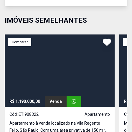
IMÓVEIS SEMELHANTES
Comparar
Co
R$ 1.190.000,00
Venda
R$ 
Cód:
ETI908322
Apartamento
Cód
Apartamento à venda localizado na Vila Regente
More
Feijó, São Paulo. Com uma área privativa de 150 m²,
dos 