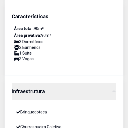
Características
Área total:
90
m²
Área privativa:
90
m²
3
Dormitório
s
2
Banheiro
s
1
Suíte
3
Vaga
s
Infraestrutura
Brinquedoteca
Churrasqueira Coletiva