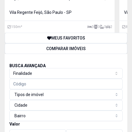
este imóvel dispõe de 3 dormitórios, sendo 3 suítes e
bel
3 banheiros, oferecendo conforto e privacidade. O
Vila Regente Feijó, São Paulo - SP
dist
Vila
apartamento conta com salas de jantar e TV, área de
terc
ofe
150
m²
3
3
3
2
89
MEUS FAVORITOS
COMPARAR IMÓVEIS
BUSCA AVANÇADA
Finalidade
Tipos de imóvel
Cidade
Bairro
Valor