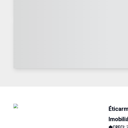
Éticar
Imobili
CRECI: