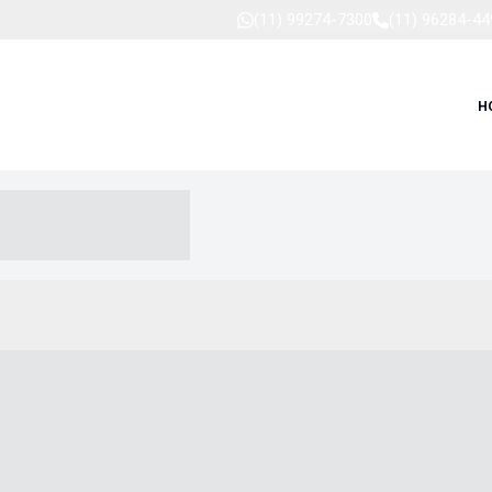
(11) 99274-7300
(11) 96284-44
H
-- ----- --- ------