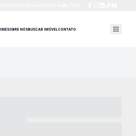
91
contato@eticarmo.com.br
27898J
OME
SOBRE NÓS
BUSCAR IMÓVEL
CONTATO