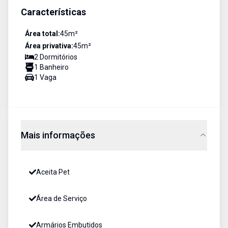
Características
Área total:
45
m²
Área privativa:
45
m²
2
Dormitório
s
1
Banheiro
1
Vaga
Mais informações
Aceita Pet
Área de Serviço
Armários Embutidos