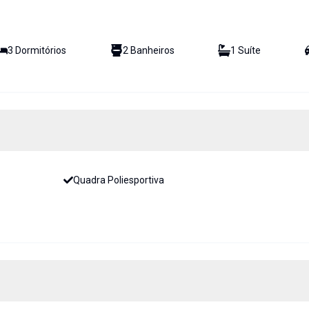
3
Dormitório
s
2
Banheiro
s
1
Suíte
Quadra Poliesportiva