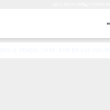
(11) 99274-7300
(11) 96284-44
H
S À VENDA, 79 M² POR R$ 630.000,00 