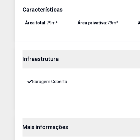
Características
Área total:
79
m²
Área privativa:
79
m²
Infraestrutura
Garagem Coberta
Mais informações