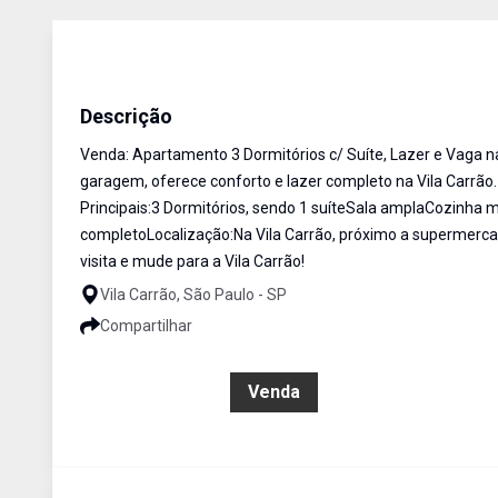
Apartamento
Venda
Cód:
AP2269
Descrição
Venda: Apartamento 3 Dormitórios c/ Suíte, Lazer e Vaga na
garagem, oferece conforto e lazer completo na Vila Carrão.
Principais:3 Dormitórios, sendo 1 suíteSala amplaCozinha
completoLocalização:Na Vila Carrão, próximo a supermercad
visita e mude para a Vila Carrão!
Vila Carrão, São Paulo - SP
Compartilhar
R$ 630.000,00
Venda