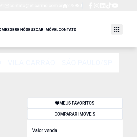
91
contato@eticarmo.com.br
27898J
OME
SOBRE NÓS
BUSCAR IMÓVEL
CONTATO
- VILA CARRÃO - SÃO PAULO/SP
MEUS FAVORITOS
COMPARAR IMÓVEIS
Valor venda