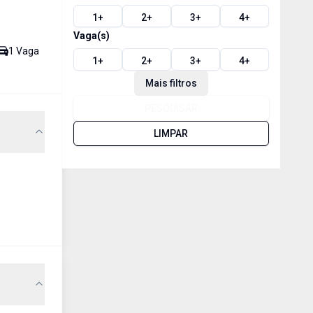
1
+
2
+
3
+
4
+
Vaga(s)
1
Vaga
1
+
2
+
3
+
4
+
Mais filtros
PESQUISAR
LIMPAR