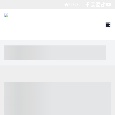
27898J
----- ----- -- ------ ---- ---- -- ----- ----- ----- --- ------