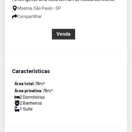
Moema, São Paulo - SP
Compartilhar
R$ 930.000,00
Venda
Características
Área total:
78
m²
Área privativa:
78
m²
2
Dormitório
s
2
Banheiro
s
1
Suíte