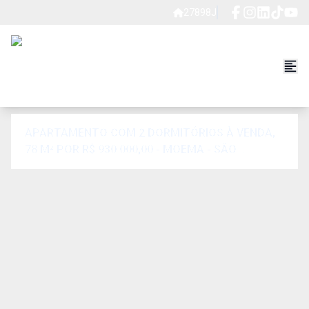
27898J
APARTAMENTO COM 2 DORMITÓRIOS À VENDA,
78 M² POR R$ 930.000,00 - MOEMA - SÃO
PAULO/SP