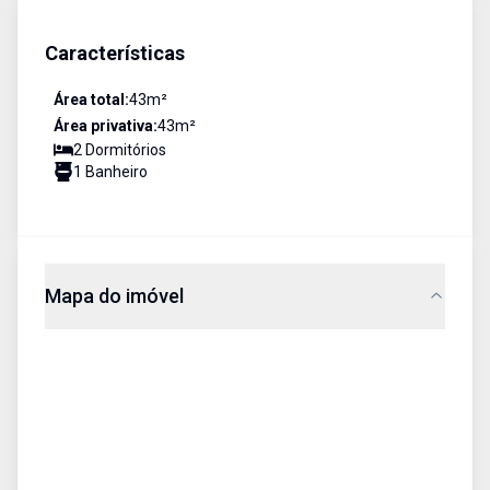
Características
Área total:
43
m²
Área privativa:
43
m²
2
Dormitório
s
1
Banheiro
Mapa do imóvel