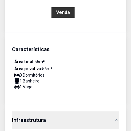
R$ 279.900,00
Venda
Características
Área total:
56
m²
Área privativa:
56
m²
3
Dormitório
s
1
Banheiro
1
Vaga
Infraestrutura