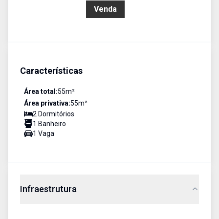
R$ 319.990,00
Venda
Características
Área total:
55
m²
Área privativa:
55
m²
2
Dormitório
s
1
Banheiro
1
Vaga
Infraestrutura