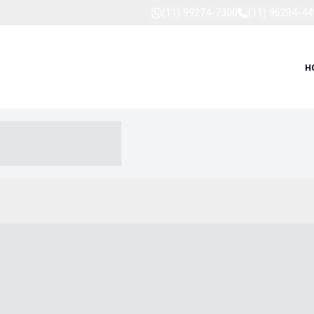
(11) 99274-7300
(11) 96284-44
H
-- ----- --- ------