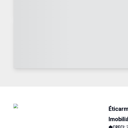
Éticar
Imobili
CRECI: