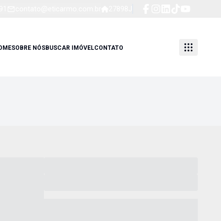
91
contato@eticarmo.com.br
27898J
OME
SOBRE NÓS
BUSCAR IMÓVEL
CONTATO