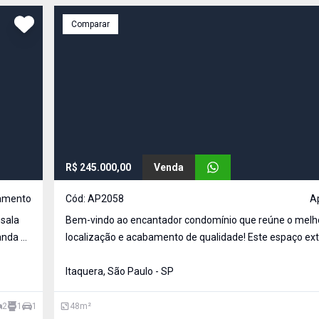
Comparar
R$ 245.000,00
Venda
amento
Cód:
AP2058
A
 sala
Bem-vindo ao encantador condomínio que reúne o melh
anda e
localização e acabamento de qualidade! Este espaço ext
evador,
oferece apartamentos que co
Itaquera, São Paulo - SP
2
1
1
48
m²