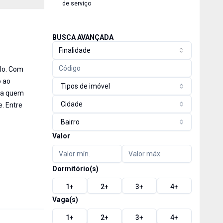
de serviço
BUSCA AVANÇADA
Finalidade
ulo. Com
o ao
Tipos de imóvel
ara quem
Cidade
. Entre
Bairro
Valor
Dormitório(s)
1
+
2
+
3
+
4
+
Vaga(s)
1
+
2
+
3
+
4
+