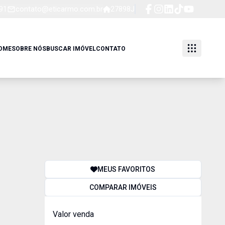
91
contato@eticarmo.com.br
27898J
OME
SOBRE NÓS
BUSCAR IMÓVEL
CONTATO
MEUS FAVORITOS
COMPARAR IMÓVEIS
Valor venda