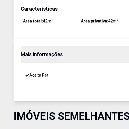
Características
Área total:
42
m²
Área privativa:
42
m²
Mais informações
Aceita Pet
IMÓVEIS SEMELHANTE