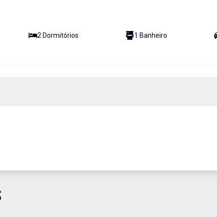
2
Dormitório
s
1
Banheiro
S