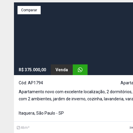
Comparar
R$ 375.000,00
Venda
Cód:
AP1794
Apart
Apartamento novo com excelente localização, 2 dormitórios,
com 2 ambientes, jardim de inverno, cozinha, lavanderia, var
1 vaga de garagem coberta. Excelente infraestrutura com el
água individualizada por andar, portas com excelente quali
Itaquera, São Paulo - SP
46
m²