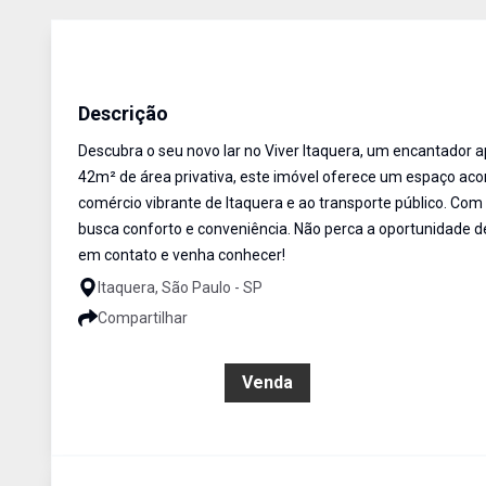
Apartamento
Venda
Cód:
ETI908124
Descrição
Descubra o seu novo lar no Viver Itaquera, um encantador
42m² de área privativa, este imóvel oferece um espaço acon
comércio vibrante de Itaquera e ao transporte público. Com
busca conforto e conveniência. Não perca a oportunidade de
em contato e venha conhecer!
Itaquera, São Paulo - SP
Compartilhar
R$ 244.000,00
Venda