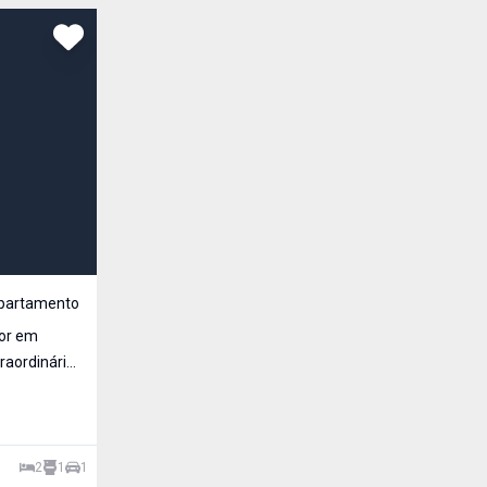
Comparar
R$ 255.000,00
Venda
partamento
Cód:
ETI908282
or em
Apartamento aconchegante, arejado e com muita luz so
raordinário
laminado na sala e dormitórios, cozinha, lavanderia
porcelanato, todos o
Itaquera, São Paulo - SP
2
1
1
47
m²