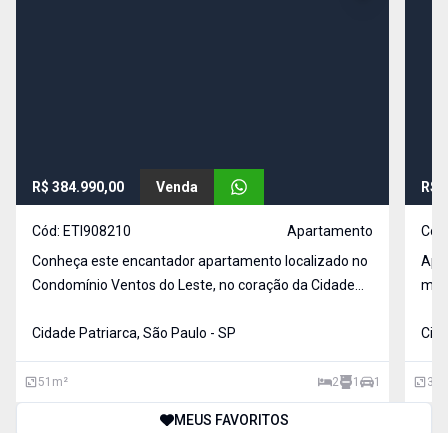
R$ 384.990,00
Venda
R$ 
Cód:
ETI908210
Apartamento
Cód
Conheça este encantador apartamento localizado no
Apartament
Condomínio Ventos do Leste, no coração da Cidade
met
Patriarca, São Paulo. Com uma área privativa de 51
hora
Cidade Patriarca, São Paulo - SP
Cida
51
m²
2
1
1
39
MEUS FAVORITOS