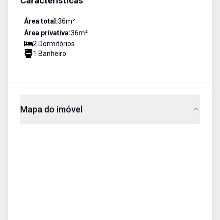
Características
Área total:
36
m²
Área privativa:
36
m²
2
Dormitório
s
1
Banheiro
Mapa do imóvel